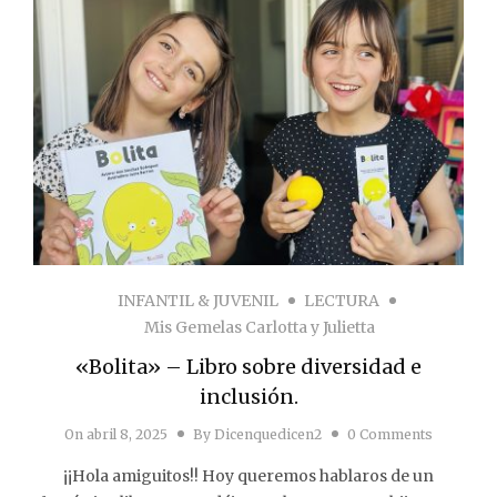
INFANTIL & JUVENIL
LECTURA
Mis Gemelas Carlotta y Julietta
«Bolita» – Libro sobre diversidad e
inclusión.
On
abril 8, 2025
By
Dicenquedicen2
0 Comments
¡¡Hola amiguitos!! Hoy queremos hablaros de un