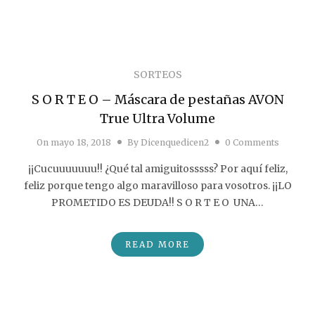
SORTEOS
S O R T E O – Máscara de pestañas AVON
True Ultra Volume
On
mayo 18, 2018
By
Dicenquedicen2
0 Comments
¡¡Cucuuuuuuu!! ¿Qué tal amiguitosssss? Por aquí feliz,
feliz porque tengo algo maravilloso para vosotros. ¡¡LO
PROMETIDO ES DEUDA!! S O R T E O UNA…
READ MORE