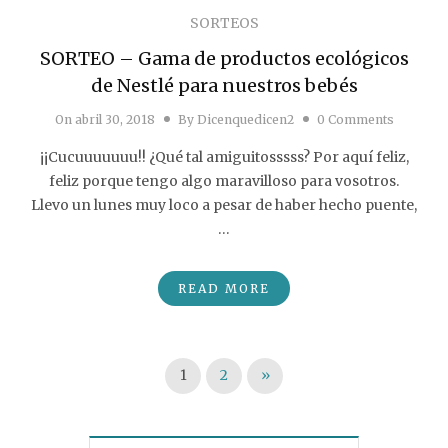
SORTEOS
SORTEO – Gama de productos ecológicos
de Nestlé para nuestros bebés
On
abril 30, 2018
By
Dicenquedicen2
0 Comments
¡¡Cucuuuuuuu!! ¿Qué tal amiguitosssss? Por aquí feliz,
feliz porque tengo algo maravilloso para vosotros.
Llevo un lunes muy loco a pesar de haber hecho puente,
…
READ MORE
Paginación de entradas
1
2
»