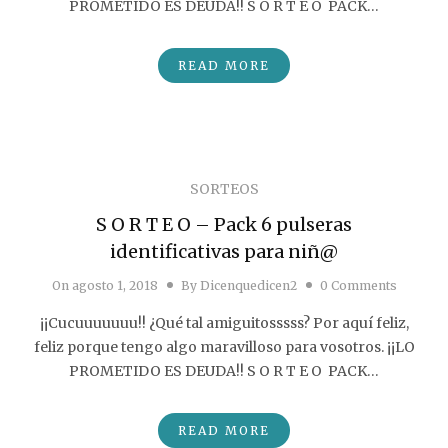
PROMETIDO ES DEUDA!! S O R T E O PACK…
READ MORE
SORTEOS
S O R T E O – Pack 6 pulseras
identificativas para niñ@
On
agosto 1, 2018
By
Dicenquedicen2
0 Comments
¡¡Cucuuuuuuu!! ¿Qué tal amiguitosssss? Por aquí feliz,
feliz porque tengo algo maravilloso para vosotros. ¡¡LO
PROMETIDO ES DEUDA!! S O R T E O PACK…
READ MORE