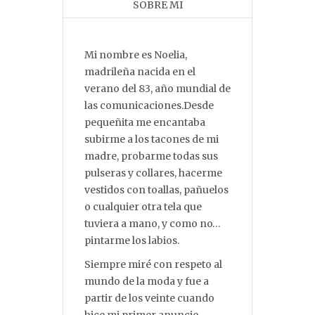
SOBRE MI
Mi nombre es Noelia,
madrileña nacida en el
verano del 83, año mundial de
las comunicaciones.Desde
pequeñita me encantaba
subirme a los tacones de mi
madre, probarme todas sus
pulseras y collares, hacerme
vestidos con toallas, pañuelos
o cualquier otra tela que
tuviera a mano, y como no…
pintarme los labios.
Siempre miré con respeto al
mundo de la moda y fue a
partir de los veinte cuando
hice mi primer anuncio,