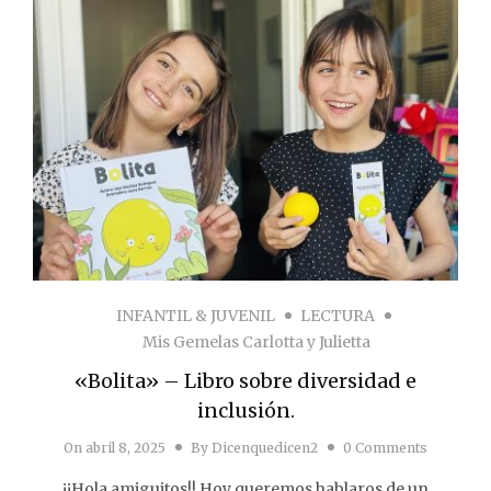
INFANTIL & JUVENIL
LECTURA
Mis Gemelas Carlotta y Julietta
«Bolita» – Libro sobre diversidad e
inclusión.
On
abril 8, 2025
By
Dicenquedicen2
0 Comments
¡¡Hola amiguitos!! Hoy queremos hablaros de un