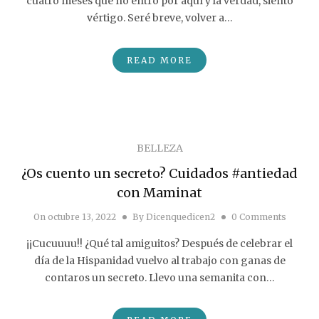
cuatro meses que no entro por aquí y la verdad, siento
vértigo. Seré breve, volver a…
READ MORE
BELLEZA
¿Os cuento un secreto? Cuidados #antiedad
con Maminat
On
octubre 13, 2022
By
Dicenquedicen2
0 Comments
¡¡Cucuuuu!! ¿Qué tal amiguitos? Después de celebrar el
día de la Hispanidad vuelvo al trabajo con ganas de
contaros un secreto. Llevo una semanita con…