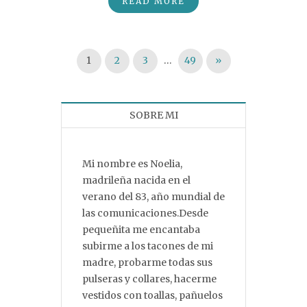
READ MORE
Paginación de entradas
1
2
3
…
49
»
SOBRE MI
Mi nombre es Noelia,
madrileña nacida en el
verano del 83, año mundial de
las comunicaciones.Desde
pequeñita me encantaba
subirme a los tacones de mi
madre, probarme todas sus
pulseras y collares, hacerme
vestidos con toallas, pañuelos