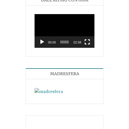
DALE RITMO CON GUM
Reproductor
de
vídeo
00:00
02:58
MADRESFERA