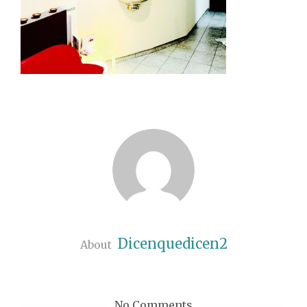
Dicenquedicen2
About
No Comments