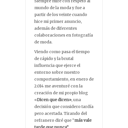
Siempre miré con respeto al
mundo de la moda y fue a
partir de los veinte cuando
hice mi primer anuncio,
además de diferentes
colaboraciones en fotografía
de moda.
Viendo como pasa el tiempo
de rápido y la brutal
influencia que ejerce el
entorno sobre nuestro
comportamiento, en enero de
2.014 me aventuré con la
creación de mi propio blog
«
Dicen que dicen»
, una
decisión que considero tardía
pero acertada. Tirando del
refranero diré que “
más vale
tarde que nunca”
.