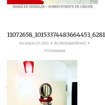
MAMÁ DE GEMELAS – SOBREVIVIENTE DE CÁNCER
11072658_10153374483664453_628
On
marzo 25, 2015
By
Dicenquedicen2
0 Comments