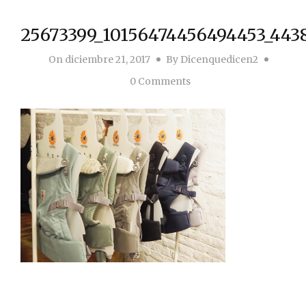
25673399_10156474456494453_443
On
diciembre 21, 2017
By
Dicenquedicen2
0 Comments