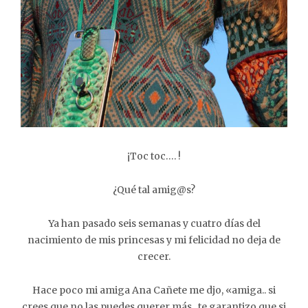
¡Toc toc…. !
¿Qué tal amig@s?
Ya han pasado seis semanas y cuatro días del
nacimiento de mis princesas y mi felicidad no deja de
crecer.
Hace poco mi amiga Ana Cañete me djo, «amiga.. si
crees que no las puedes querer más.. te garantizo que si