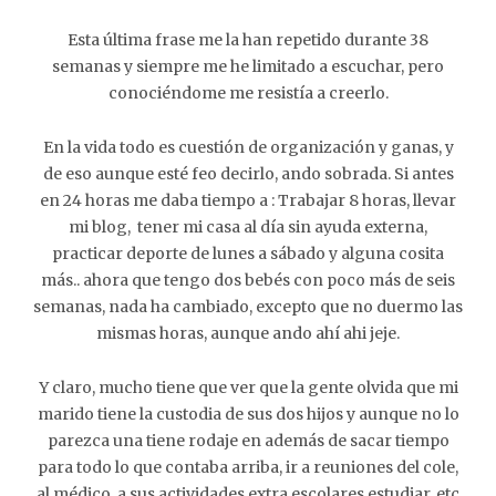
Esta última frase me la han repetido durante 38
semanas y siempre me he limitado a escuchar, pero
conociéndome me resistía a creerlo.
En la vida todo es cuestión de organización y ganas, y
de eso aunque esté feo decirlo, ando sobrada. Si antes
en 24 horas me daba tiempo a : Trabajar 8 horas, llevar
mi blog, tener mi casa al día sin ayuda externa,
practicar deporte de lunes a sábado y alguna cosita
más.. ahora que tengo dos bebés con poco más de seis
semanas, nada ha cambiado, excepto que no duermo las
mismas horas, aunque ando ahí ahi jeje.
Y claro, mucho tiene que ver que la gente olvida que mi
marido tiene la custodia de sus dos hijos y aunque no lo
parezca una tiene rodaje en además de sacar tiempo
para todo lo que contaba arriba, ir a reuniones del cole,
al médico, a sus actividades extra escolares,estudiar, etc