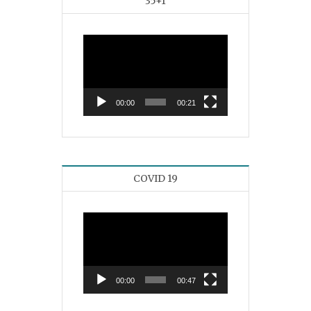
35+1
Reproductor
de
vídeo
00:00
00:21
COVID 19
Reproductor
de
vídeo
00:00
00:47