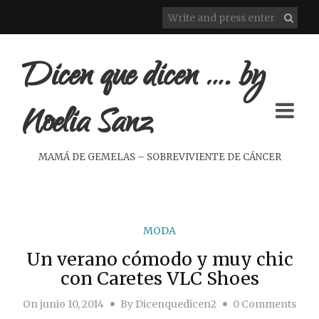
Dicen que dicen …. by
Noelia Sanz
MAMÁ DE GEMELAS – SOBREVIVIENTE DE CÁNCER
MODA
Un verano cómodo y muy chic
con Caretes VLC Shoes
On
junio 10, 2014
By
Dicenquedicen2
0 Comments