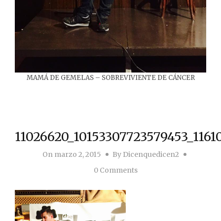
MAMÁ DE GEMELAS – SOBREVIVIENTE DE CÁNCER
11026620_10153307723579453_1161
On
marzo 2, 2015
By
Dicenquedicen2
0 Comments