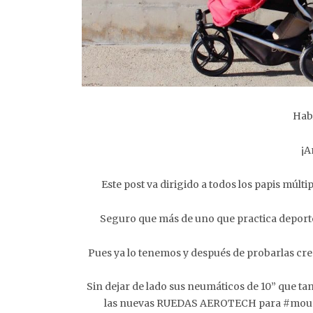
Hab
¡A
Este post va dirigido a todos los papis múlti
Seguro que más de uno que practica deporte 
Pues ya lo tenemos y después de probarlas cr
Sin dejar de lado sus neumáticos de 10” que t
las nuevas RUEDAS AEROTECH para #mount