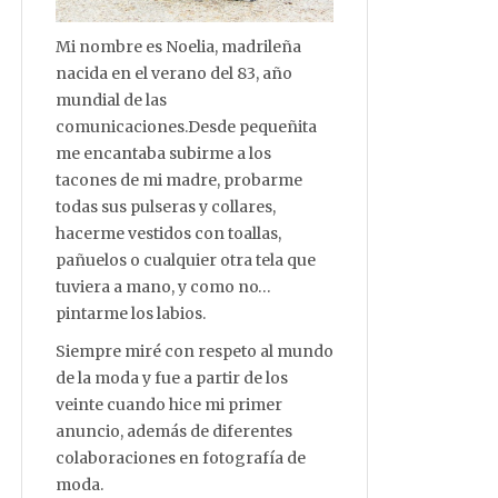
Mi nombre es Noelia, madrileña
nacida en el verano del 83, año
mundial de las
comunicaciones.Desde pequeñita
me encantaba subirme a los
tacones de mi madre, probarme
todas sus pulseras y collares,
hacerme vestidos con toallas,
pañuelos o cualquier otra tela que
tuviera a mano, y como no…
pintarme los labios.
Siempre miré con respeto al mundo
de la moda y fue a partir de los
veinte cuando hice mi primer
anuncio, además de diferentes
colaboraciones en fotografía de
moda.