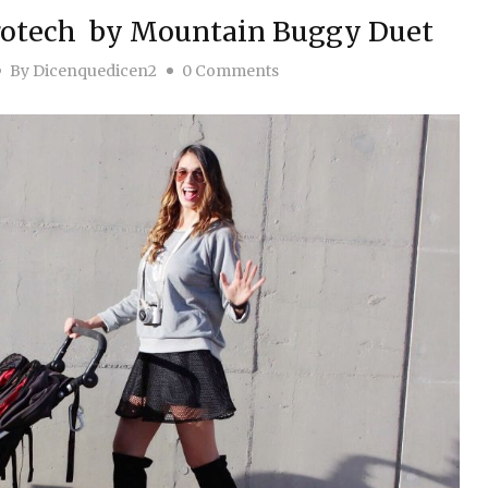
rotech by Mountain Buggy Duet
By
Dicenquedicen2
0 Comments