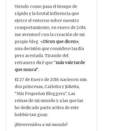
Viendo como pasa el tiempo de
rápido y la brutal influencia que
ejerce el entorno sobre nuestro
comportamiento, en enero de 2.014
me aventuré con la creación de mi
propio blog «
Dicen que dicen»
,
una decisión que considero tardía
pero acertada. Tirando del
refranero diré que “
más vale tarde
que nunca”
.
El 27 de Enero de 2016 nacieron mis
dos princesas, Carlotta y Julietta,
“Mis Pequeñas Bloggers”. Las
reinas de mi mundo y a las que las
he dedicado parte activa de este
hobbie tan guay.
¡Bienvenidos a mi mundo!