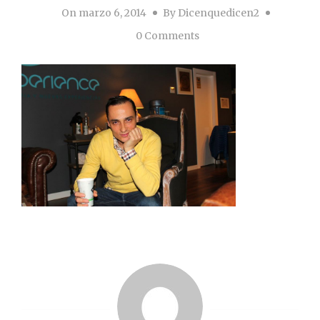
On
marzo 6, 2014
By
Dicenquedicen2
0 Comments