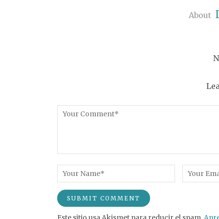
About
N
Le
Este sitio usa Akismet para reducir el spam.
Apre