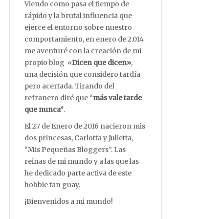
Viendo como pasa el tiempo de
rápido y la brutal influencia que
ejerce el entorno sobre nuestro
comportamiento, en enero de 2.014
me aventuré con la creación de mi
propio blog «
Dicen que dicen»
,
una decisión que considero tardía
pero acertada. Tirando del
refranero diré que “
más vale tarde
que nunca”
.
El 27 de Enero de 2016 nacieron mis
dos princesas, Carlotta y Julietta,
“Mis Pequeñas Bloggers”. Las
reinas de mi mundo y a las que las
he dedicado parte activa de este
hobbie tan guay.
¡Bienvenidos a mi mundo!