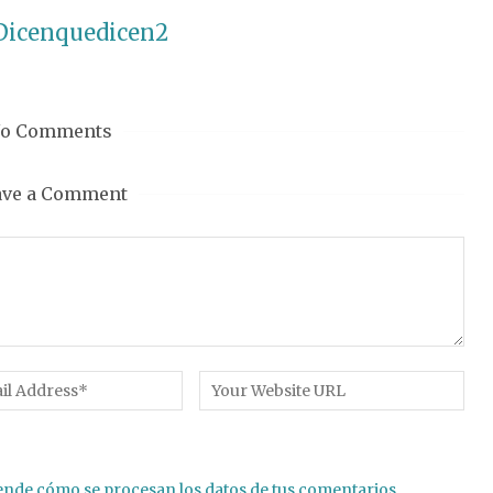
Dicenquedicen2
o Comments
ave a Comment
nde cómo se procesan los datos de tus comentarios.