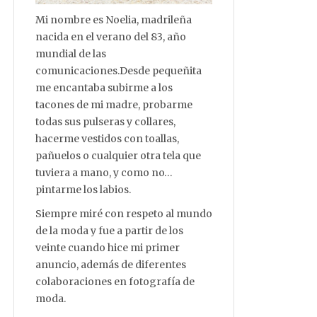
Mi nombre es Noelia, madrileña
nacida en el verano del 83, año
mundial de las
comunicaciones.Desde pequeñita
me encantaba subirme a los
tacones de mi madre, probarme
todas sus pulseras y collares,
hacerme vestidos con toallas,
pañuelos o cualquier otra tela que
tuviera a mano, y como no…
pintarme los labios.
Siempre miré con respeto al mundo
de la moda y fue a partir de los
veinte cuando hice mi primer
anuncio, además de diferentes
colaboraciones en fotografía de
moda.