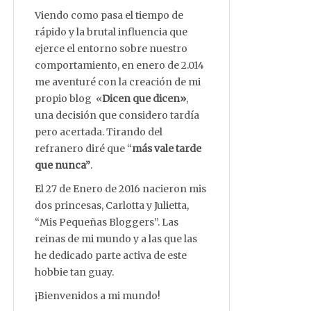
Viendo como pasa el tiempo de
rápido y la brutal influencia que
ejerce el entorno sobre nuestro
comportamiento, en enero de 2.014
me aventuré con la creación de mi
propio blog «
Dicen que dicen»
,
una decisión que considero tardía
pero acertada. Tirando del
refranero diré que “
más vale tarde
que nunca”
.
El 27 de Enero de 2016 nacieron mis
dos princesas, Carlotta y Julietta,
“Mis Pequeñas Bloggers”. Las
reinas de mi mundo y a las que las
he dedicado parte activa de este
hobbie tan guay.
¡Bienvenidos a mi mundo!