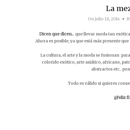
La mez
On
julio 18, 2014
B
Dicen que dicen..
que llevar moda tan exótica
Ahora es posible, ya que está más presente qu
La cultura, el arte y la moda se fusionan par
colorido exótico, arte asiático, africano, pa
abstractos etc, po
Todo es válido si quieres conseg
¡¡Feliz 