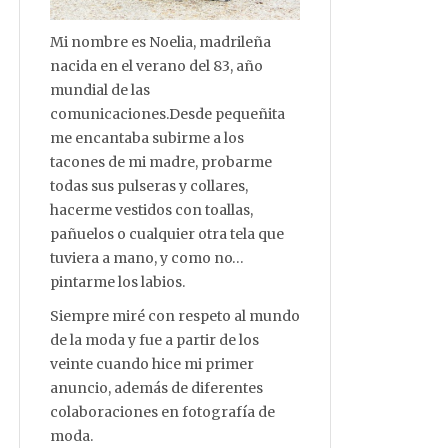
Mi nombre es Noelia, madrileña
nacida en el verano del 83, año
mundial de las
comunicaciones.Desde pequeñita
me encantaba subirme a los
tacones de mi madre, probarme
todas sus pulseras y collares,
hacerme vestidos con toallas,
pañuelos o cualquier otra tela que
tuviera a mano, y como no…
pintarme los labios.
Siempre miré con respeto al mundo
de la moda y fue a partir de los
veinte cuando hice mi primer
anuncio, además de diferentes
colaboraciones en fotografía de
moda.