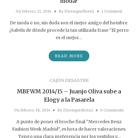
moda?
On
febrero 21, 2014
By
Dicenquedicen2
1 Comment
De moda o no, sin duda son el mejor amigo del hombre.
¿Sabéis de dónde procede la tan utilizada frase “El perro
es el mejor…
READ MORE
CAJÓN DESASTRE
MBFWM 2014/15 – Juanjo Oliva sube a
Elogy a la Pasarela
On
febrero 18, 2014
By
Dicenquedicen2
0 Comments
A punto de poner el broche final “Mercedes Benz
Fashion Week Madrid”, es hora de hacer valoraciones.
Tengo una clara preferencia por los vestidos y…