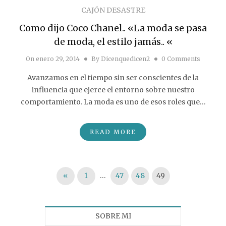
CAJÓN DESASTRE
Como dijo Coco Chanel.. «La moda se pasa
de moda, el estilo jamás.. «
On
enero 29, 2014
By
Dicenquedicen2
0 Comments
Avanzamos en el tiempo sin ser conscientes de la
influencia que ejerce el entorno sobre nuestro
comportamiento. La moda es uno de esos roles que…
READ MORE
Paginación de entradas
«
1
…
47
48
49
SOBRE MI