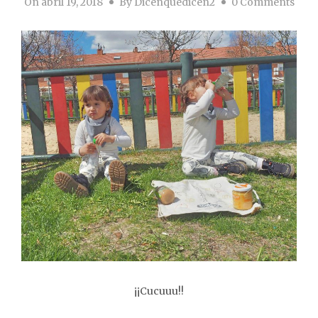
On
abril 19, 2018
By
Dicenquedicen2
0 Comments
¡¡Cucuuu!!