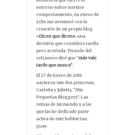
influencia que ejerce el
entorno sobre nuestro
comportamiento, en enero de
2.014 me aventuré con la
creación de mi propio blog
«
Dicen que dicen»
, una
decisión que considero tardía
pero acertada. Tirando del
refranero diré que “
más vale
tarde que nunca”
.
El 27 de Enero de 2016
nacieron mis dos princesas,
Carlotta y Julietta, “Mis
Pequeñas Bloggers”. Las
reinas de mi mundo y a las
que las he dedicado parte
activa de este hobbie tan
guay.