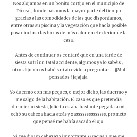
Nos alojamos en un bonito cortijo en el municipio de
Dúrcal, donde pasamos la mayor parte del tiempo
gracias a las comodidades de las que disponíamos,
entre otras su piscina y la vegetación que hacía posible
pasar incluso las horas de más calor en el exterior de la
casa.
Antes de continuar os contaré que en una tarde de
siesta sufrí un fatal accidente, algunos ya lo sabéis ,
otros fijo no os habéis ni atrevido a preguntar … ¡¡Mal
pensados!! jajajaja.
Yo duermo con mis peques, o mejor dicho, las duermo y
me salgo de la habitación. El caso es que pretendía
durmieran siesta, Julietta estaba bastante pegada a mi,
echó su cabeza hacia atrás y zassssssssssssss, prometo
que pensé me había sacado el ojo.
Si, me dio un cabezazo importante. Gracias a que me