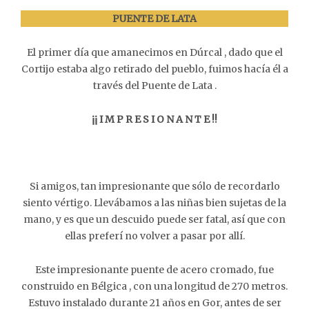
PUENTE DE LATA
El primer día que amanecimos en Dúrcal , dado que el
Cortijo estaba algo retirado del pueblo, fuimos hacía él a
través del Puente de Lata .
¡¡ I M P R E S I O N A N T E !!
Si amigos, tan impresionante que sólo de recordarlo
siento vértigo. Llevábamos a las niñas bien sujetas de la
mano, y es que un descuido puede ser fatal, así que con
ellas preferí no volver a pasar por allí.
Este impresionante puente de acero cromado, fue
construido en Bélgica , con una longitud de 270 metros.
Estuvo instalado durante 21 años en Gor, antes de ser