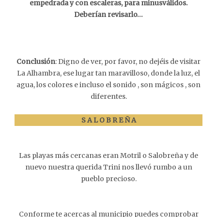
empedrada y con escaleras, para minusválidos.
Deberían revisarlo…
Conclusión
: Digno de ver, por favor, no dejéis de visitar
La Alhambra, ese lugar tan maravilloso, donde la luz, el
agua, los colores e incluso el sonido , son mágicos , son
diferentes.
S A L O B R E Ñ A
Las playas más cercanas eran Motril o Salobreña y de
nuevo nuestra querida Trini nos llevó rumbo a un
pueblo precioso.
Conforme te acercas al municipio puedes comprobar