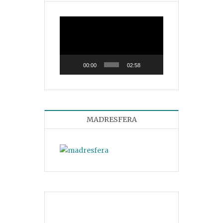
Reproductor
de
vídeo
00:00
02:58
MADRESFERA