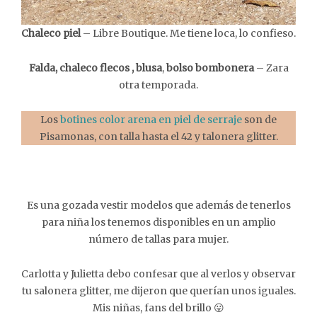
Chaleco piel
– Libre Boutique. Me tiene loca, lo confieso.
Falda, chaleco flecos , blusa
,
bolso bombonera
– Zara
otra temporada.
Los
botines color arena en piel de serraje
son de
Pisamonas, con talla hasta el 42 y talonera glitter.
Es una gozada vestir modelos que además de tenerlos
para niña los tenemos disponibles en un amplio
número de tallas para mujer.
Carlotta y Julietta debo confesar que al verlos y observar
tu salonera glitter, me dijeron que querían unos iguales.
Mis niñas, fans del brillo 😛