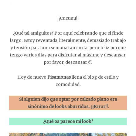
¡¡Cucuuu!!
¿Qué tal amiguitos? Por aquí celebrando que el finde
largo. Estoy reventada, literalmente, demasiado trabajo
y tensión para una semana tan corta, pero feliz porque
tengo varios días para disfrutar al máximo y descansar,
por favor, descansar 🙂
Hoy de nuevo
Pisamonas
llena el blog de estilo y
comodidad.
Si alguien dijo que optar por calzado plano era
sinónimo de looks aburridos.. ¡¡Error!!.
¿Qué os parece mi look?