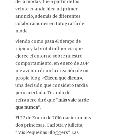
de la moda y fue a partir de los
veinte cuando hice mi primer
anuncio, además de diferentes
colaboraciones en fotografía de
moda.
Viendo como pasa el tiempo de
rápido y la brutal influencia que
ejerce el entorno sobre nuestro
comportamiento, en enero de 2.014
me aventuré con la creación de mi
propio blog «
Dicen que dicen»
,
una decisión que considero tardía
pero acertada. Tirando del
refranero diré que “
más vale tarde
que nunca”
.
El 27 de Enero de 2016 nacieron mis
dos princesas, Carlotta y Julietta,
“Mis Pequeñas Bloggers”. Las