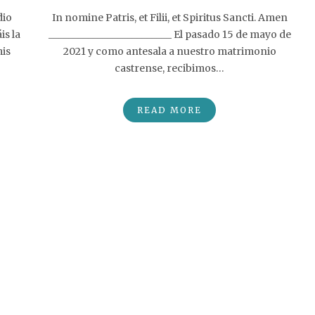
dio
In nomine Patris, et Filii, et Spiritus Sancti. Amen
is la
_________________________ El pasado 15 de mayo de
is
2021 y como antesala a nuestro matrimonio
castrense, recibimos…
READ MORE