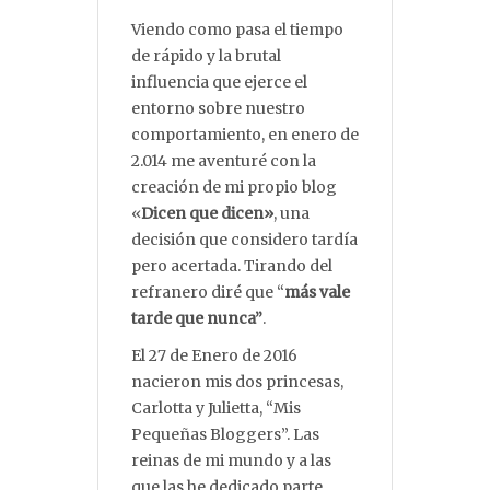
Viendo como pasa el tiempo
de rápido y la brutal
influencia que ejerce el
entorno sobre nuestro
comportamiento, en enero de
2.014 me aventuré con la
creación de mi propio blog
«
Dicen que dicen»
, una
decisión que considero tardía
pero acertada. Tirando del
refranero diré que “
más vale
tarde que nunca”
.
El 27 de Enero de 2016
nacieron mis dos princesas,
Carlotta y Julietta, “Mis
Pequeñas Bloggers”. Las
reinas de mi mundo y a las
que las he dedicado parte