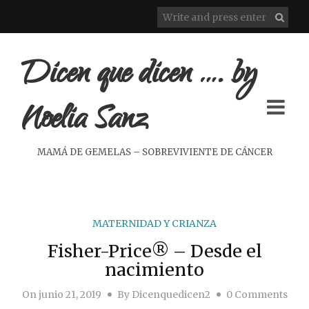
Dicen que dicen …. by
Noelia Sanz
MAMÁ DE GEMELAS – SOBREVIVIENTE DE CÁNCER
MATERNIDAD Y CRIANZA
Fisher-Price® – Desde el
nacimiento
On
junio 21, 2019
By
Dicenquedicen2
0 Comments