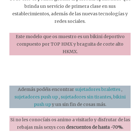
brinda un servicio de primera clase en sus
establecimientos, además de las nuevas tecnologías y
redes sociales.
Este modelo que os muestro es un bikini deportivo
compuesto por TOP HMX y braguita de corte alto
HKMX.
Además podéis encontrar
sujetadores bralettes
,
sujetadores push up
,
sujetadores sin tirantes
,
bikini
push up
y un sin fin de cosas más.
Si no les conocíais os animo a visitarlo y disfrutar de las
rebajas más sexys con
descuentos de hasta -70%.