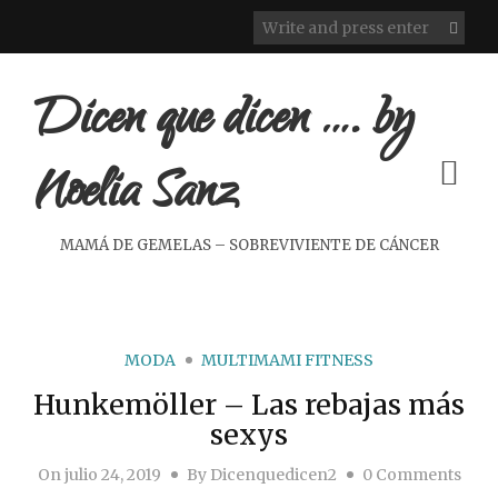
Dicen que dicen …. by
Noelia Sanz
MAMÁ DE GEMELAS – SOBREVIVIENTE DE CÁNCER
MODA
MULTIMAMI FITNESS
Hunkemöller – Las rebajas más
sexys
On
julio 24, 2019
By
Dicenquedicen2
0 Comments