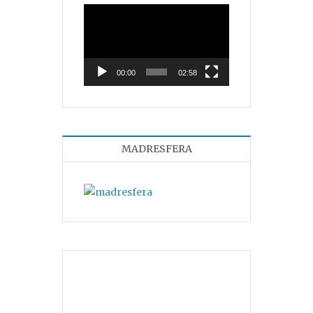
Reproductor
de
vídeo
00:00
02:58
MADRESFERA