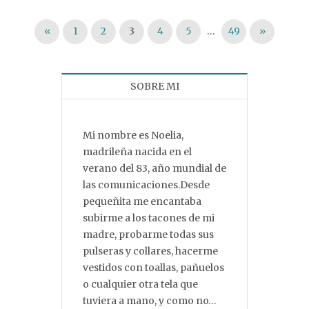
Paginación de entradas
«
1
2
3
4
5
…
49
»
SOBRE MI
Mi nombre es Noelia,
madrileña nacida en el
verano del 83, año mundial de
las comunicaciones.Desde
pequeñita me encantaba
subirme a los tacones de mi
madre, probarme todas sus
pulseras y collares, hacerme
vestidos con toallas, pañuelos
o cualquier otra tela que
tuviera a mano, y como no…